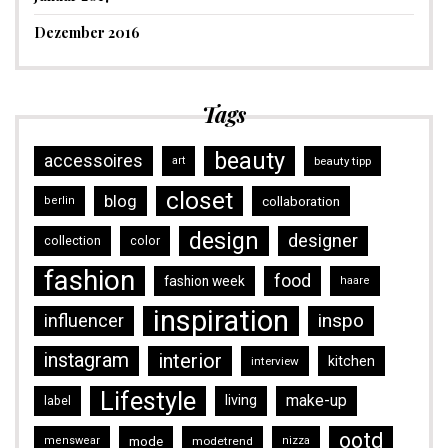
Dezember 2016
Tags
beauty
accessoires
art
beauty tipp
closet
blog
collaboration
berlin
design
designer
collection
color
fashion
food
fashion week
haare
inspiration
inspo
influencer
instagram
interior
kitchen
interview
Lifestyle
make-up
living
label
ootd
mode
menswear
modetrend
nizza