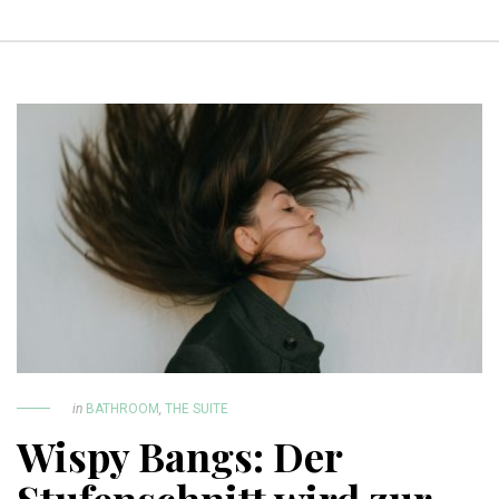
in
BATHROOM
,
THE SUITE
Wispy Bangs: Der