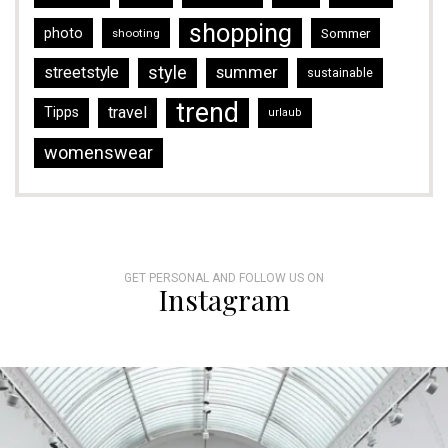
shopping
photo
Sommer
shooting
style
streetstyle
summer
sustainable
trend
travel
Tipps
urlaub
womenswear
GET PERSONAL AND FOLLOW US ON
Instagram