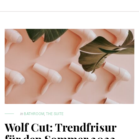
in
BATHROOM
,
THE SUITE
Wolf Cut: Trendfrisur