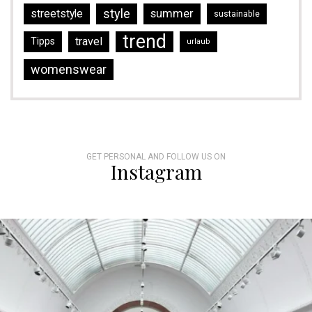
style
streetstyle
summer
sustainable
trend
travel
Tipps
urlaub
womenswear
GET PERSONAL AND FOLLOW US ON
Instagram