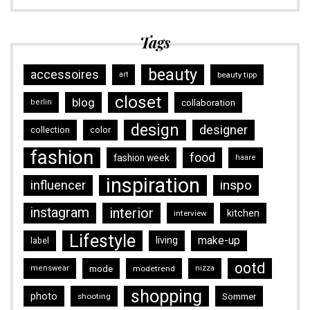
Tags
beauty
accessoires
art
beauty tipp
closet
blog
collaboration
berlin
design
designer
collection
color
fashion
food
fashion week
haare
inspiration
inspo
influencer
instagram
interior
kitchen
interview
Lifestyle
make-up
living
label
ootd
mode
menswear
modetrend
nizza
shopping
photo
Sommer
shooting