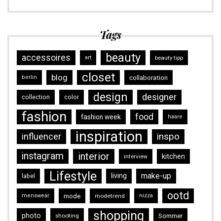
Tags
beauty
accessoires
art
beauty tipp
closet
blog
collaboration
berlin
design
designer
collection
color
fashion
food
fashion week
haare
inspiration
inspo
influencer
instagram
interior
kitchen
interview
Lifestyle
make-up
living
label
ootd
mode
menswear
modetrend
nizza
shopping
photo
Sommer
shooting