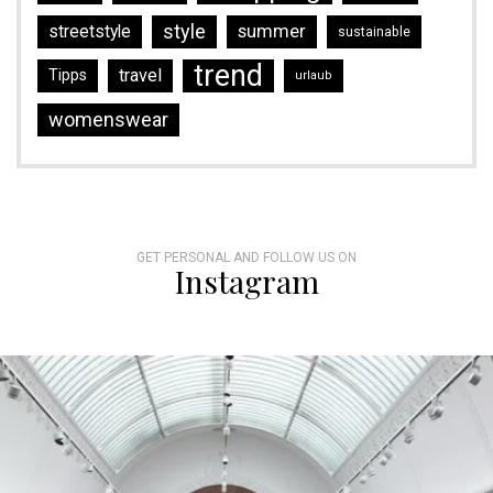
style
streetstyle
summer
sustainable
trend
travel
Tipps
urlaub
womenswear
GET PERSONAL AND FOLLOW US ON
Instagram