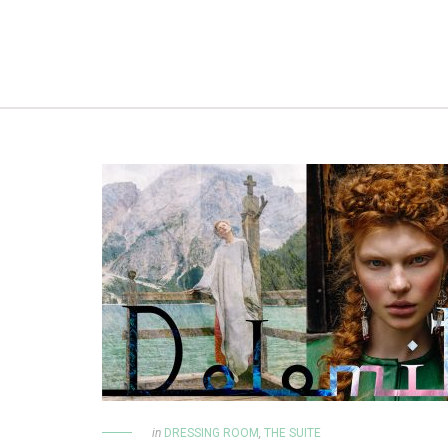
in
DRESSING ROOM
,
THE SUITE