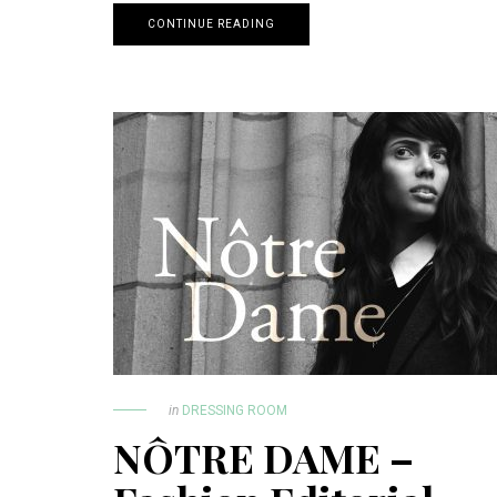
CONTINUE READING
in
DRESSING ROOM
NÔTRE DAME –