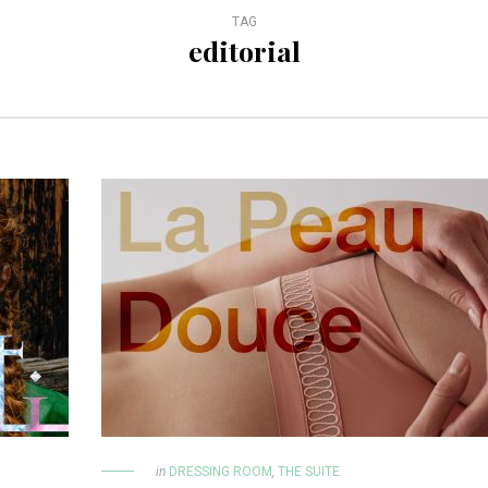
TAG
editorial
in
DRESSING ROOM
,
THE SUITE