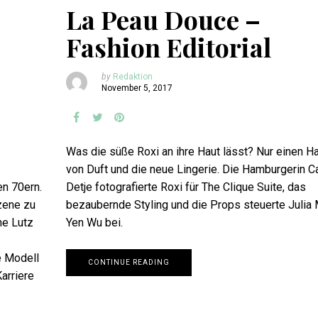
La Peau Douce –
Fashion Editorial
by
Redaktion
November 5, 2017
Was die süße Roxi an ihre Haut lässt? Nur einen H
von Duft und die neue Lingerie. Die Hamburgerin C
en 70ern.
Detje fotografierte Roxi für The Clique Suite, das
zene zu
bezaubernde Styling und die Props steuerte Julia
ne Lutz
Yen Wu bei.
e Modell
CONTINUE READING
arriere