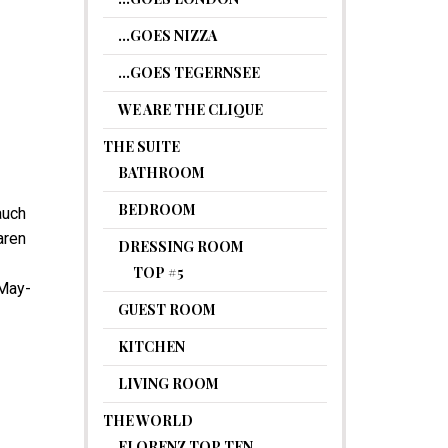
…GOES NIZZA
…GOES TEGERNSEE
WE ARE THE CLIQUE
THE SUITE
BATHROOM
BEDROOM
auch
aren
DRESSING ROOM
TOP #5
 May-
GUEST ROOM
KITCHEN
LIVING ROOM
THE WORLD
FLORENZ TOP TEN