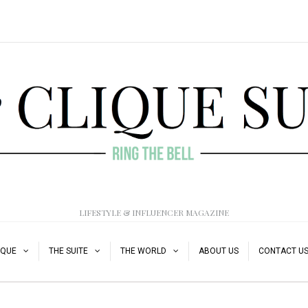
LIFESTYLE & INFLUENCER MAGAZINE
IQUE
THE SUITE
THE WORLD
ABOUT US
CONTACT U