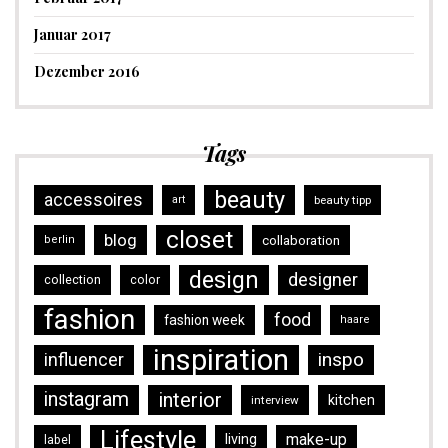
Januar 2017
Dezember 2016
Tags
beauty
accessoires
art
beauty tipp
closet
blog
collaboration
berlin
design
designer
collection
color
fashion
food
fashion week
haare
inspiration
inspo
influencer
instagram
interior
kitchen
interview
Lifestyle
make-up
living
label