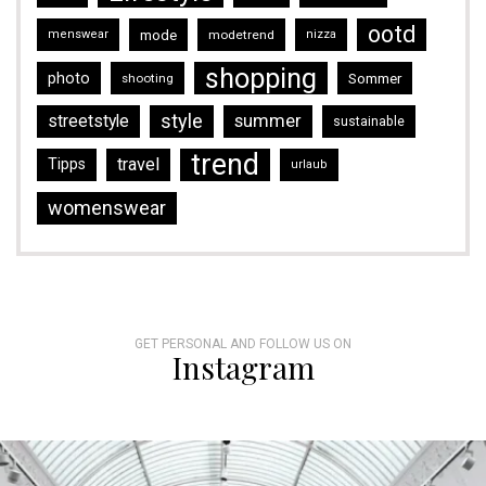
ootd
mode
menswear
modetrend
nizza
shopping
photo
Sommer
shooting
style
streetstyle
summer
sustainable
trend
travel
Tipps
urlaub
womenswear
GET PERSONAL AND FOLLOW US ON
Instagram