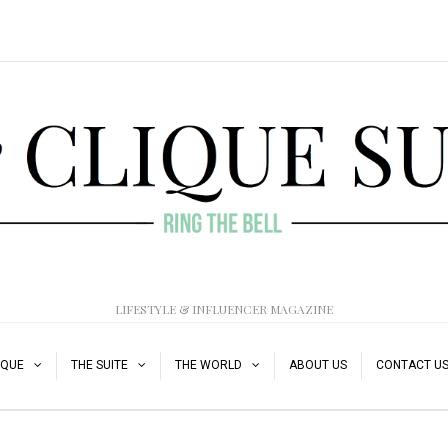
LIFESTYLE & INFLUENCER MAGAZINE
IQUE
THE SUITE
THE WORLD
ABOUT US
CONTACT U