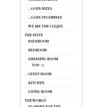
…GOES NIZZA
…GOES TEGERNSEE
WE ARE THE CLIQUE
THE SUITE
BATHROOM
BEDROOM
DRESSING ROOM
TOP #5
GUEST ROOM
KITCHEN
LIVING ROOM
THE WORLD
FLORENZ TOP TEN