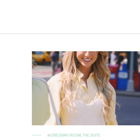
in
DRESSING ROOM
,
THE SUITE