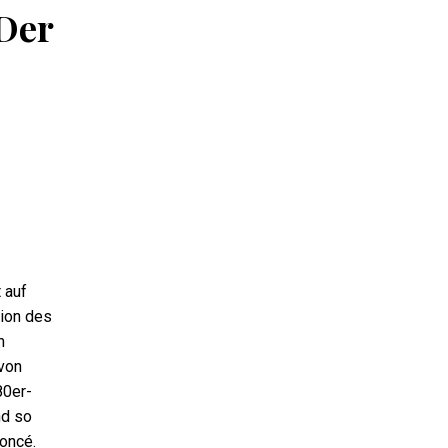
 Der
 auf
tion des
m
 von
80er-
nd so
yoncé.