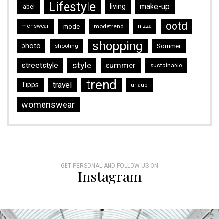
Lifestyle
make-up
living
label
ootd
mode
menswear
modetrend
nizza
shopping
photo
Sommer
shooting
style
streetstyle
summer
sustainable
trend
travel
Tipps
urlaub
womenswear
GET PERSONAL AND FOLLOW US ON
Instagram