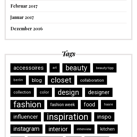
Februar 2017
Januar 2017
Dezember 2016
Tags
beauty
accessoires
art
beauty tipp
closet
blog
collaboration
berlin
design
designer
collection
color
fashion
food
fashion week
haare
inspiration
inspo
influencer
instagram
interior
kitchen
interview