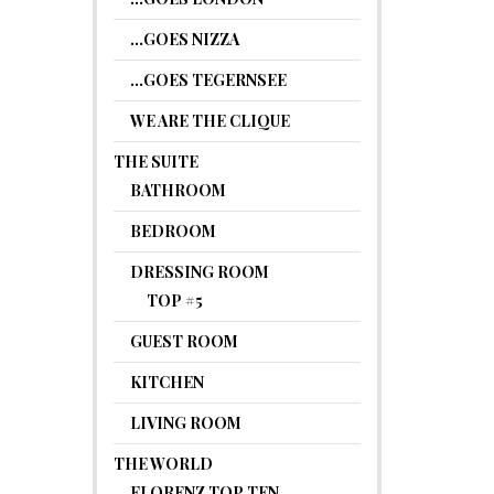
…GOES NIZZA
…GOES TEGERNSEE
WE ARE THE CLIQUE
THE SUITE
BATHROOM
BEDROOM
DRESSING ROOM
TOP #5
GUEST ROOM
KITCHEN
LIVING ROOM
THE WORLD
FLORENZ TOP TEN