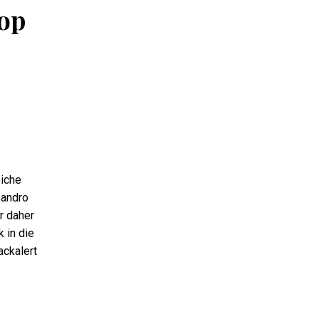
op
eiche
Sandro
r daher
 in die
ackalert