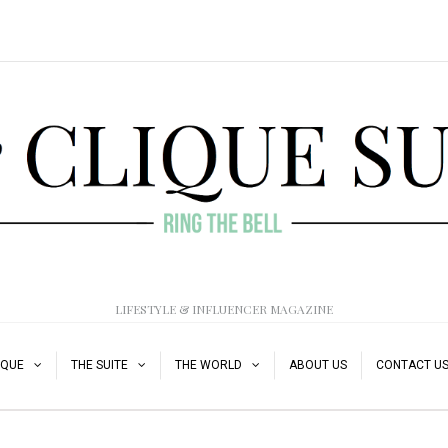
LIFESTYLE & INFLUENCER MAGAZINE
IQUE
THE SUITE
THE WORLD
ABOUT US
CONTACT U