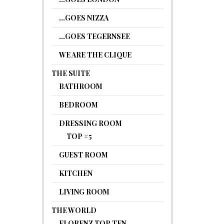
…GOES NIZZA
…GOES TEGERNSEE
WE ARE THE CLIQUE
THE SUITE
BATHROOM
BEDROOM
DRESSING ROOM
TOP #5
GUEST ROOM
KITCHEN
LIVING ROOM
THE WORLD
FLORENZ TOP TEN