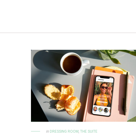
in
DRESSING ROOM
,
THE SUITE