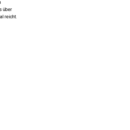
n
s über
l reicht.