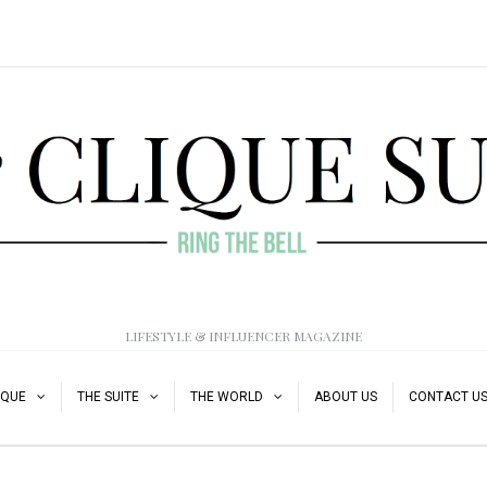
LIFESTYLE & INFLUENCER MAGAZINE
IQUE
THE SUITE
THE WORLD
ABOUT US
CONTACT U