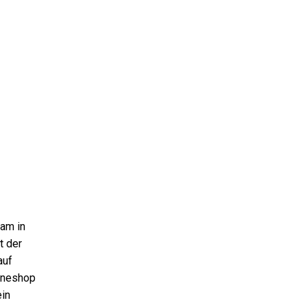
sam in
t der
auf
ineshop
ein