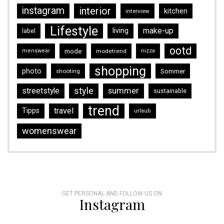
instagram
interior
kitchen
interview
Lifestyle
make-up
living
label
ootd
mode
menswear
modetrend
nizza
shopping
photo
Sommer
shooting
style
streetstyle
summer
sustainable
trend
travel
Tipps
urlaub
womenswear
GET PERSONAL AND FOLLOW US ON
Instagram