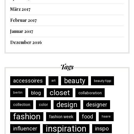
März 2017
Februar 2017
Januar 2017
Dezember 2016
Tags
beauty
accessoires
art
beauty tipp
closet
blog
collaboration
berlin
design
designer
collection
color
fashion
food
fashion week
haare
inspiration
inspo
influencer