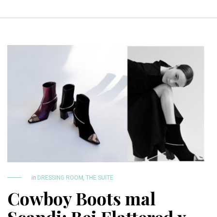
in
DRESSING ROOM
,
THE SUITE
Cowboy Boots mal