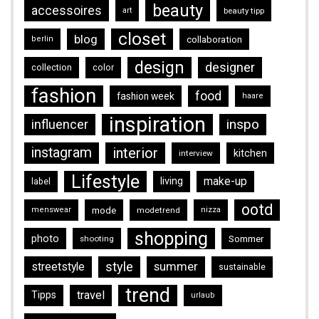
beauty
accessoires
art
beauty tipp
closet
blog
collaboration
berlin
design
designer
collection
color
fashion
food
fashion week
haare
inspiration
inspo
influencer
instagram
interior
kitchen
interview
Lifestyle
make-up
living
label
ootd
mode
menswear
modetrend
nizza
shopping
photo
Sommer
shooting
style
streetstyle
summer
sustainable
trend
travel
Tipps
urlaub