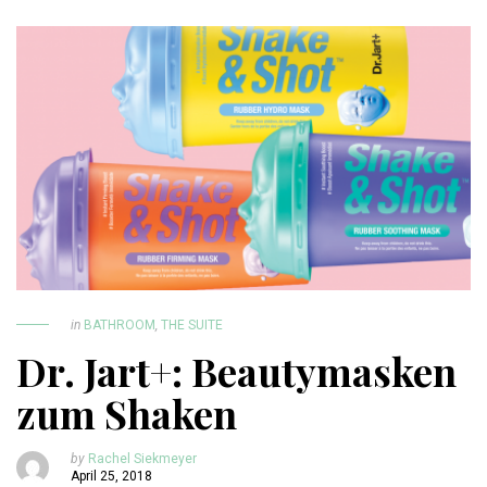
in
BATHROOM
,
THE SUITE
Dr. Jart+: Beautymasken
zum Shaken
by
Rachel Siekmeyer
April 25, 2018