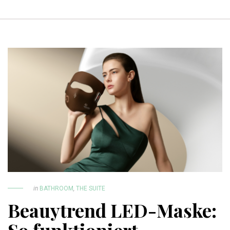
in
BATHROOM
,
THE SUITE
Beauytrend LED-Maske: