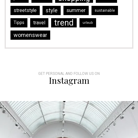
style
streetstyle
summer
sustainable
trend
travel
Tipps
urlaub
womenswear
GET PERSONAL AND FOLLOW US ON
Instagram