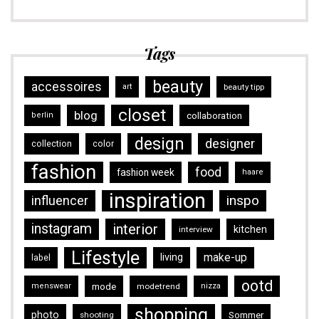
Tags
beauty
accessoires
art
beauty tipp
closet
blog
collaboration
berlin
design
designer
collection
color
fashion
food
fashion week
haare
inspiration
inspo
influencer
instagram
interior
kitchen
interview
Lifestyle
make-up
living
label
ootd
mode
menswear
modetrend
nizza
shopping
photo
Sommer
shooting