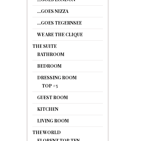
…GOES NIZZA
…GOES TEGERNSEE
WE ARE THE CLIQUE
THE SUITE
BATHROOM
BEDROOM
DRESSING ROOM
TOP #5
GUEST ROOM
KITCHEN
LIVING ROOM
THE WORLD
FLORENZ TOP TEN