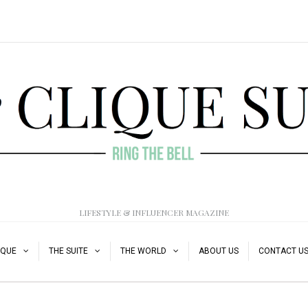
LIFESTYLE & INFLUENCER MAGAZINE
IQUE
THE SUITE
THE WORLD
ABOUT US
CONTACT U