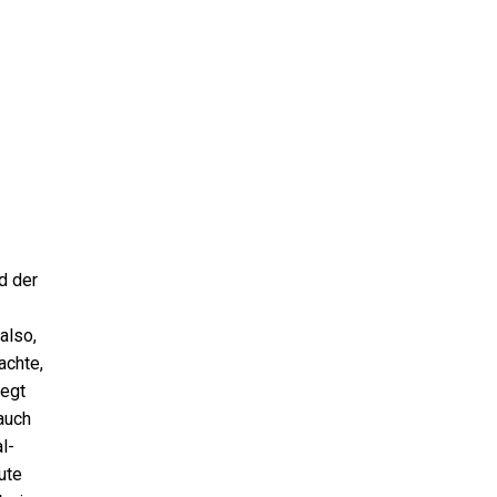
d der
also,
achte,
iegt
auch
al-
ute