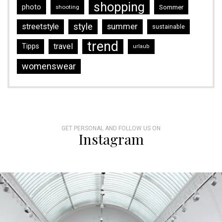
shopping
photo
Sommer
shooting
style
streetstyle
summer
sustainable
trend
travel
Tipps
urlaub
womenswear
GET PERSONAL AND FOLLOW US ON
Instagram