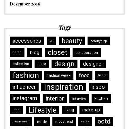
Dezember 2016
Tags
beauty
accessoires
art
beauty tipp
closet
blog
collaboration
berlin
design
designer
collection
color
fashion
food
fashion week
haare
inspiration
inspo
influencer
instagram
interior
kitchen
interview
Lifestyle
make-up
living
label
ootd
mode
menswear
modetrend
nizza