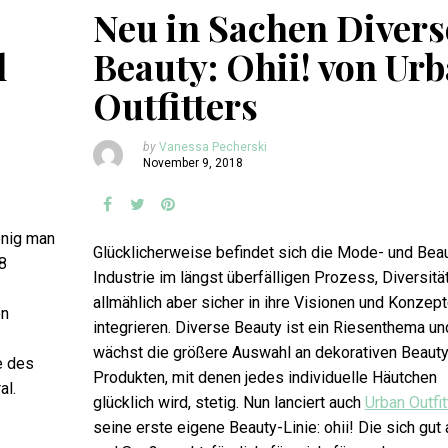
Neu in Sachen Divers
l
Beauty: Ohii! von Ur
Outfitters
by
Vanessa Pecherski
November 9, 2018
enig man
Glücklicherweise befindet sich die Mode- und Bea
8
Industrie im längst überfälligen Prozess, Diversitä
allmählich aber sicher in ihre Visionen und Konzep
en
integrieren. Diverse Beauty ist ein Riesenthema un
wächst die größere Auswahl an dekorativen Beauty
e des
Produkten, mit denen jedes individuelle Häutchen
al.
glücklich wird, stetig. Nun lanciert auch
Urban Outfit
seine erste eigene Beauty-Linie: ohii! Die sich gut 