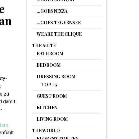
e
…GOES NIZZA
ban
…GOES TEGERNSEE
WE ARE THE CLIQUE
THE SUITE
BATHROOM
BEDROOM
DRESSING ROOM
uty-
TOP #5
t
te zu
GUEST ROOM
d damit
KITCHEN
-
LIVING ROOM
ters
THE WORLD
anfühlt
FLORENZ TOP TEN