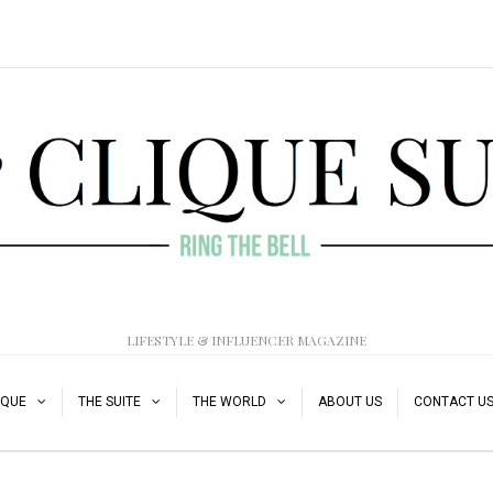
LIFESTYLE & INFLUENCER MAGAZINE
IQUE
THE SUITE
THE WORLD
ABOUT US
CONTACT U