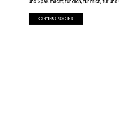
und Spaß macht; für dich, für mich, für uns!
CONTINUE READING