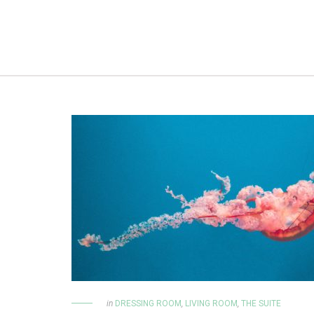
in
DRESSING ROOM
,
LIVING ROOM
,
THE SUITE