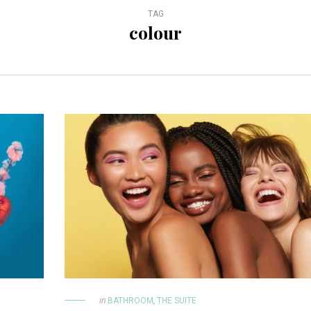
TAG
colour
in
BATHROOM
,
THE SUITE