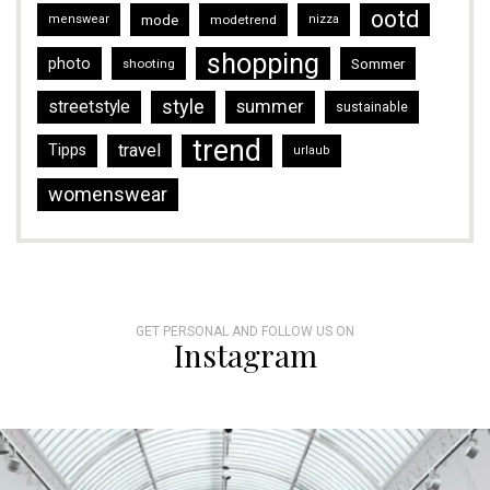
ootd
mode
menswear
modetrend
nizza
shopping
photo
Sommer
shooting
style
streetstyle
summer
sustainable
trend
travel
Tipps
urlaub
womenswear
GET PERSONAL AND FOLLOW US ON
Instagram