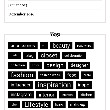
Januar 2017
Dezember 2016
Tags
beauty
accessoires
art
beauty tipp
closet
blog
collaboration
berlin
design
designer
collection
color
fashion
food
fashion week
haare
inspiration
inspo
influencer
instagram
interior
kitchen
interview
Lifestyle
make-up
living
label