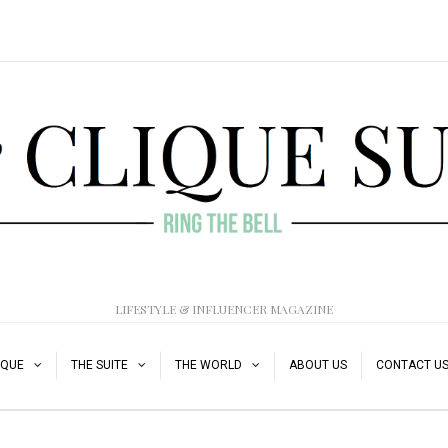
LIFESTYLE & INFLUENCER MAGAZINE
IQUE
THE SUITE
THE WORLD
ABOUT US
CONTACT U