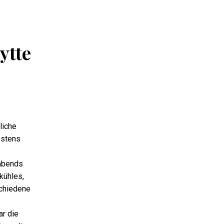
ytte
liche
estens
 abends
kühles,
schiedene
r die