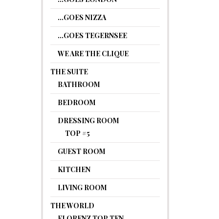
…GOES NIZZA
…GOES TEGERNSEE
WE ARE THE CLIQUE
THE SUITE
BATHROOM
BEDROOM
DRESSING ROOM
TOP #5
GUEST ROOM
KITCHEN
LIVING ROOM
THE WORLD
FLORENZ TOP TEN