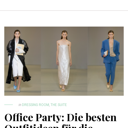
in
DRESSING ROOM
,
THE SUITE
Office Party: Die besten