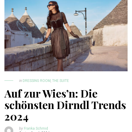
in
DRESSING ROOM
,
THE SUITE
Auf zur Wies’n: Die
schönsten Dirndl Trends
2024
by
Franka Schmid