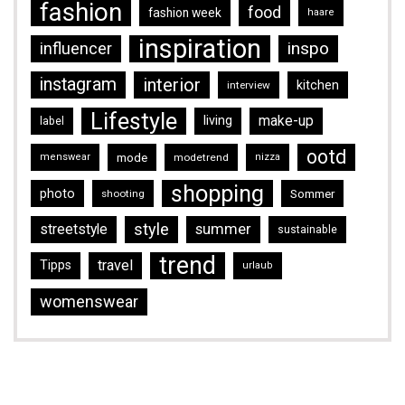
fashion
food
fashion week
haare
inspiration
inspo
influencer
instagram
interior
kitchen
interview
Lifestyle
make-up
living
label
ootd
mode
menswear
modetrend
nizza
shopping
photo
Sommer
shooting
style
streetstyle
summer
sustainable
trend
travel
Tipps
urlaub
womenswear