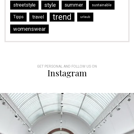
style
streetstyle
summer
sustainable
trend
travel
Tipps
urlaub
womenswear
GET PERSONAL AND FOLLOW US ON
Instagram