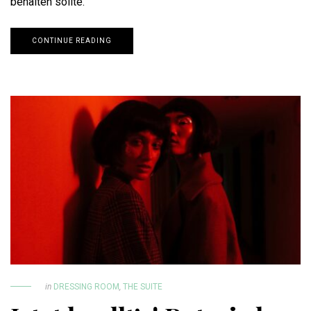
behalten sollte.
CONTINUE READING
in
DRESSING ROOM
,
THE SUITE