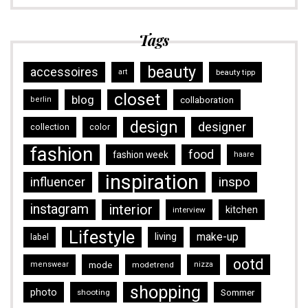
Tags
beauty
accessoires
art
beauty tipp
closet
blog
collaboration
berlin
design
designer
collection
color
fashion
food
fashion week
haare
inspiration
inspo
influencer
instagram
interior
kitchen
interview
Lifestyle
make-up
living
label
ootd
mode
menswear
modetrend
nizza
shopping
photo
Sommer
shooting