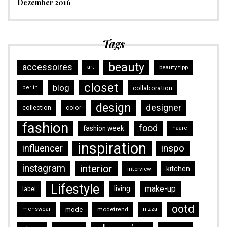
Dezember 2016
Tags
beauty
accessoires
art
beauty tipp
closet
blog
collaboration
berlin
design
designer
collection
color
fashion
food
fashion week
haare
inspiration
inspo
influencer
instagram
interior
kitchen
interview
Lifestyle
make-up
living
label
ootd
mode
menswear
modetrend
nizza