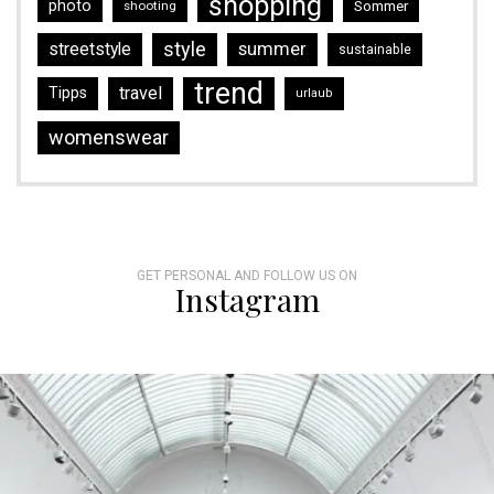
shopping
photo
Sommer
shooting
style
streetstyle
summer
sustainable
trend
travel
Tipps
urlaub
womenswear
GET PERSONAL AND FOLLOW US ON
Instagram