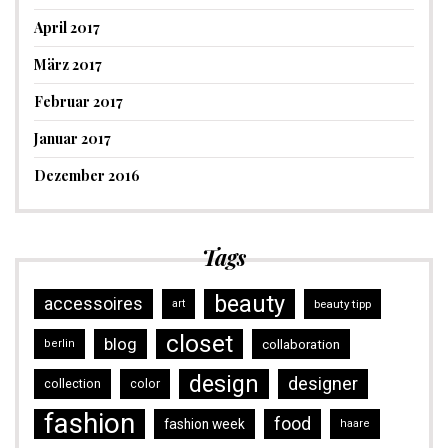
April 2017
März 2017
Februar 2017
Januar 2017
Dezember 2016
Tags
beauty
accessoires
art
beauty tipp
closet
blog
collaboration
berlin
design
designer
collection
color
fashion
food
fashion week
haare