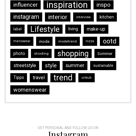
inspiration
inspo
influencer
instagram
interior
kitchen
interview
Lifestyle
make-up
living
label
ootd
mode
menswear
modetrend
nizza
shopping
photo
Sommer
shooting
style
streetstyle
summer
sustainable
trend
travel
Tipps
urlaub
womenswear
GET PERSONAL AND FOLLOW US ON
Instagram