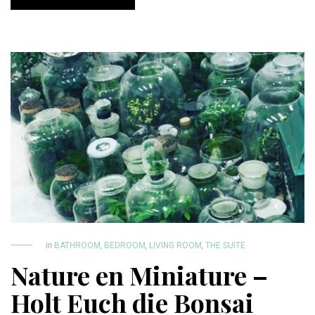
in
BATHROOM
,
BEDROOM
,
LIVING ROOM
,
THE SUITE
Nature en Miniature –
Holt Euch die Bonsai