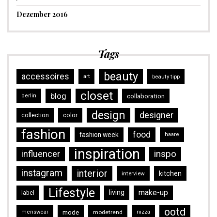
Dezember 2016
Tags
beauty
accessoires
art
beauty tipp
closet
blog
collaboration
berlin
design
designer
collection
color
fashion
food
fashion week
haare
inspiration
inspo
influencer
instagram
interior
kitchen
interview
Lifestyle
make-up
living
label
ootd
mode
menswear
modetrend
nizza