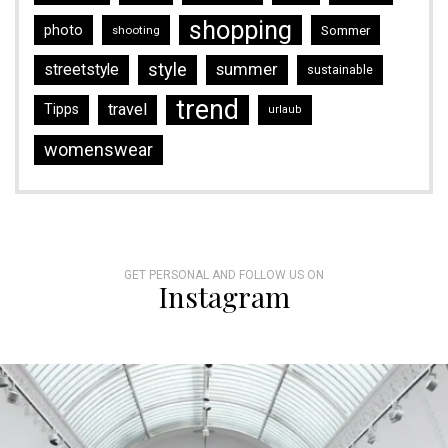
shopping
photo
Sommer
shooting
style
streetstyle
summer
sustainable
trend
travel
Tipps
urlaub
womenswear
GET PERSONAL AND FOLLOW US ON
Instagram