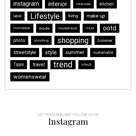
instagram
interior
kitchen
interview
Lifestyle
make-up
living
label
ootd
mode
menswear
modetrend
nizza
shopping
photo
Sommer
shooting
style
streetstyle
summer
sustainable
trend
travel
Tipps
urlaub
womenswear
GET PERSONAL AND FOLLOW US ON
Instagram