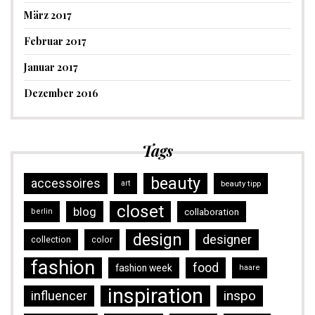
März 2017
Februar 2017
Januar 2017
Dezember 2016
Tags
beauty
accessoires
art
beauty tipp
closet
blog
collaboration
berlin
design
designer
collection
color
fashion
food
fashion week
haare
inspiration
inspo
influencer