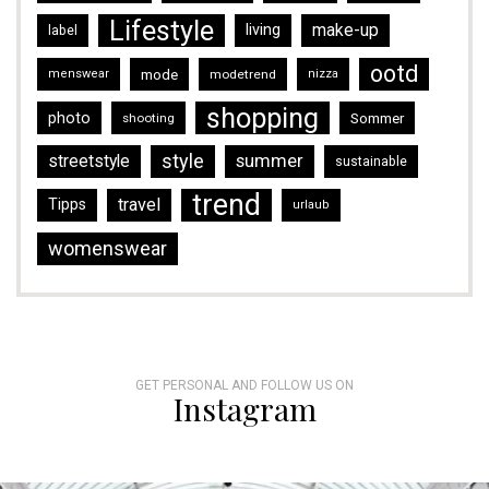
Lifestyle
make-up
living
label
ootd
mode
menswear
modetrend
nizza
shopping
photo
Sommer
shooting
style
streetstyle
summer
sustainable
trend
travel
Tipps
urlaub
womenswear
GET PERSONAL AND FOLLOW US ON
Instagram