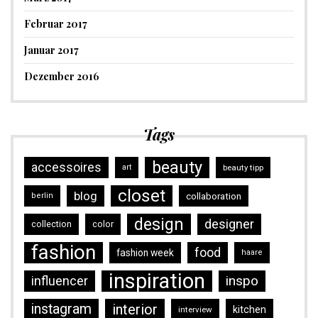
Februar 2017
Januar 2017
Dezember 2016
Tags
beauty
accessoires
art
beauty tipp
closet
blog
collaboration
berlin
design
designer
collection
color
fashion
food
fashion week
haare
inspiration
inspo
influencer
instagram
interior
kitchen
interview