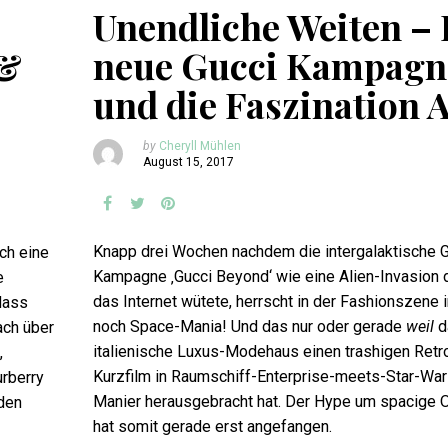
Unendliche Weiten – 
neue Gucci Kampagn
 &
und die Faszination A
by
Cheryll Mühlen
August 15, 2017
Knapp drei Wochen nachdem die intergalaktische 
ch eine
Kampagne ‚Gucci Beyond‘ wie eine Alien-Invasion 
e
das Internet wütete, herrscht in der Fashionszene
dass
noch Space-Mania! Und das nur oder gerade
weil
d
ach über
italienische Luxus-Modehaus einen trashigen Retr
,
Kurzfilm in Raumschiff-Enterprise-meets-Star-War
rberry
Manier herausgebracht hat. Der Hype um spacige O
den
hat somit gerade erst angefangen.