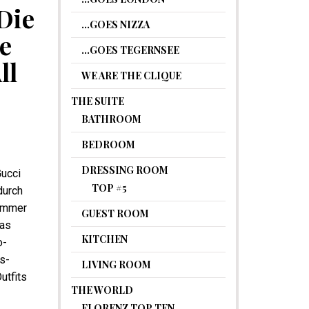
Die
…GOES NIZZA
e
…GOES TEGERNSEE
ll
WE ARE THE CLIQUE
THE SUITE
BATHROOM
BEDROOM
DRESSING ROOM
Gucci
TOP #5
durch
 immer
GUEST ROOM
as
KITCHEN
o-
s-
LIVING ROOM
utfits
THE WORLD
FLORENZ TOP TEN