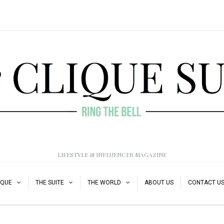
LIFESTYLE & INFLUENCER MAGAZINE
IQUE
THE SUITE
THE WORLD
ABOUT US
CONTACT U