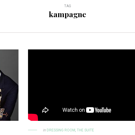
TAG
kampagne
in
DRESSING ROOM
,
THE SUITE