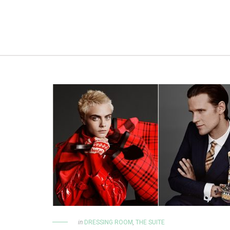
in
DRESSING ROOM
,
THE SUITE