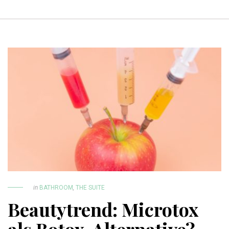
in
BATHROOM
,
THE SUITE
Beautytrend: Microtox