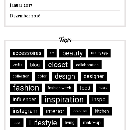
Januar 2017
Dezember 2016
Tags
beauty
accessoires
art
beauty tipp
closet
blog
collaboration
berlin
design
designer
collection
color
fashion
food
fashion week
haare
inspiration
inspo
influencer
instagram
interior
kitchen
interview
Lifestyle
make-up
living
label