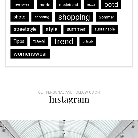
ootd
mode
menswear
modetrend
nizza
shopping
photo
Sommer
shooting
style
streetstyle
summer
sustainable
trend
travel
Tipps
urlaub
womenswear
GET PERSONAL AND FOLLOW US ON
Instagram