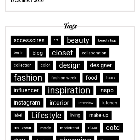
Dezember 2016
Tags
beauty
accessoires
art
beauty tipp
closet
blog
collaboration
berlin
design
designer
collection
color
fashion
food
fashion week
haare
inspiration
inspo
influencer
instagram
interior
kitchen
interview
Lifestyle
make-up
living
label
ootd
mode
menswear
modetrend
nizza