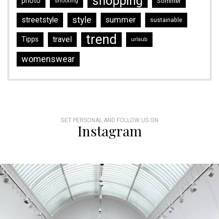
shopping
photo
Sommer
shooting
style
streetstyle
summer
sustainable
trend
travel
Tipps
urlaub
womenswear
GET PERSONAL AND FOLLOW US ON
Instagram