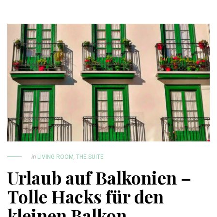
in
LIVING ROOM
,
THE SUITE
Urlaub auf Balkonien –
Tolle Hacks für den
kleinen Balkon