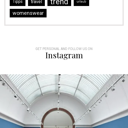
trend
travel
Tipps
urlaub
womenswear
GET PERSONAL AND FOLLOW US ON
Instagram