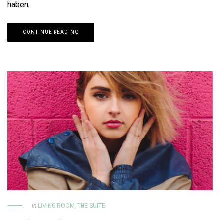
haben.
CONTINUE READING
in
LIVING ROOM
,
THE SUITE