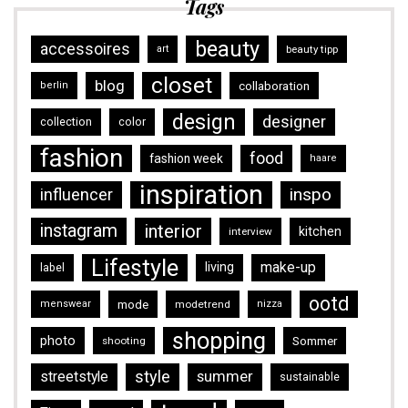
Tags
beauty
accessoires
art
beauty tipp
closet
blog
collaboration
berlin
design
designer
collection
color
fashion
food
fashion week
haare
inspiration
inspo
influencer
instagram
interior
kitchen
interview
Lifestyle
make-up
living
label
ootd
mode
menswear
modetrend
nizza
shopping
photo
Sommer
shooting
style
streetstyle
summer
sustainable