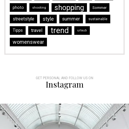
shopping
photo
Sommer
shooting
style
streetstyle
summer
sustainable
trend
travel
Tipps
urlaub
womenswear
GET PERSONAL AND FOLLOW US ON
Instagram