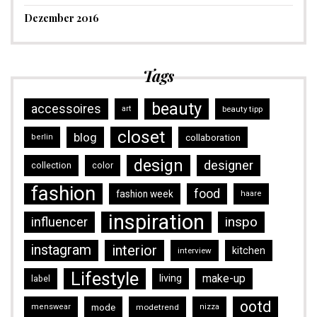
Dezember 2016
Tags
beauty
accessoires
art
beauty tipp
closet
blog
collaboration
berlin
design
designer
collection
color
fashion
food
fashion week
haare
inspiration
inspo
influencer
instagram
interior
kitchen
interview
Lifestyle
make-up
living
label
ootd
mode
menswear
modetrend
nizza