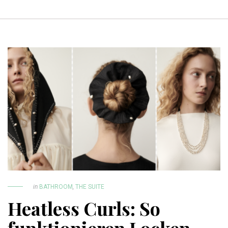
in
BATHROOM
,
THE SUITE
Heatless Curls: So