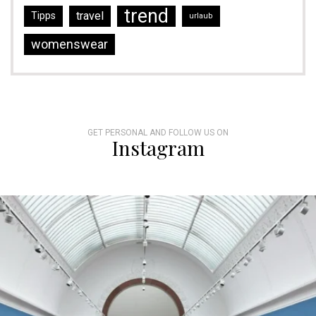
trend
travel
Tipps
urlaub
womenswear
GET PERSONAL AND FOLLOW US ON
Instagram