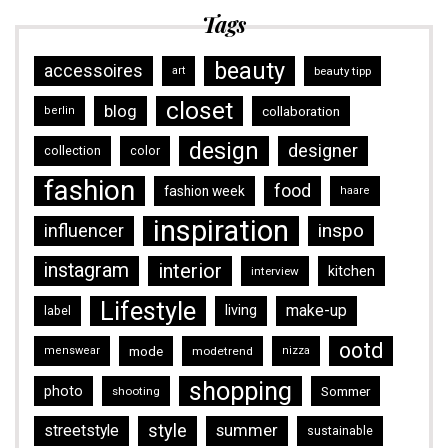
Tags
beauty
accessoires
art
beauty tipp
closet
blog
collaboration
berlin
design
designer
collection
color
fashion
food
fashion week
haare
inspiration
inspo
influencer
instagram
interior
kitchen
interview
Lifestyle
make-up
living
label
ootd
mode
menswear
modetrend
nizza
shopping
photo
Sommer
shooting
style
streetstyle
summer
sustainable