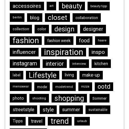
beauty
accessoires
art
beauty tipp
closet
blog
collaboration
berlin
design
designer
collection
color
fashion
food
fashion week
haare
inspiration
inspo
influencer
instagram
interior
kitchen
interview
Lifestyle
make-up
living
label
ootd
mode
menswear
modetrend
nizza
shopping
photo
Sommer
shooting
style
streetstyle
summer
sustainable
trend
travel
Tipps
urlaub