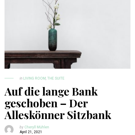
in
LIVING ROOM
,
THE SUITE
Auf die lange Bank
geschoben – Der
Alleskönner Sitzbank
by
Cheryll Mühlen
April 21, 2021