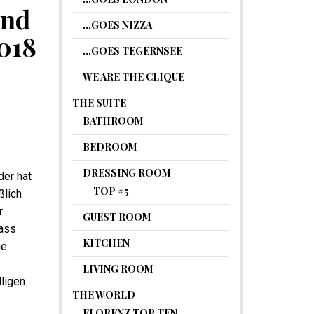
ind
…GOES NIZZA
018
…GOES TEGERNSEE
WE ARE THE CLIQUE
THE SUITE
BATHROOM
BEDROOM
DRESSING ROOM
der hat
TOP #5
ßlich
r
GUEST ROOM
ass
KITCHEN
ne
LIVING ROOM
ligen
THE WORLD
FLORENZ TOP TEN