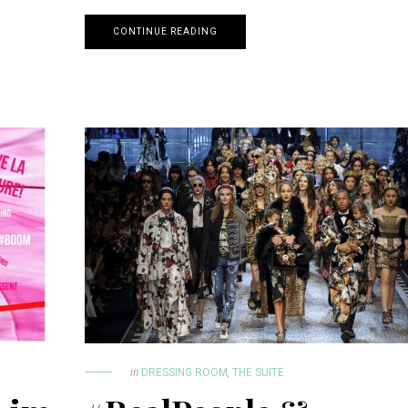
CONTINUE READING
in
DRESSING ROOM
,
THE SUITE