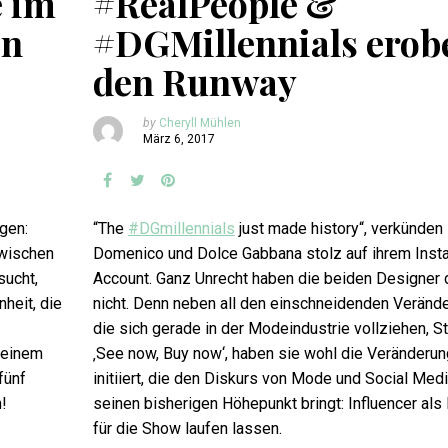
e im
#RealPeople &
on
#DGMillennials erob
den Runway
by
Cheryll Mühlen
März 6, 2017
gen:
“The
#DGmillennials
just made history“, verkünden
wischen
Domenico und Dolce Gabbana stolz auf ihrem Inst
sucht,
Account. Ganz Unrecht haben die beiden Designer 
heit, die
nicht. Denn neben all den einschneidenden Veränd
die sich gerade in der Modeindustrie vollziehen, S
d einem
‚See now, Buy now‘, haben sie wohl die Veränderun
fünf
initiiert, die den Diskurs von Mode und Social Medi
!
seinen bisherigen Höhepunkt bringt: Influencer al
für die Show laufen lassen.