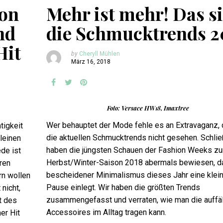
von
Mehr ist mehr! Das s
nd
die Schmucktrends 2
Hit
by
Cheryll Mühlen
März 16, 2018
Foto: Versace HW18, Imaxtree
Wer behauptet der Mode fehle es an Extravaganz, 
tigkeit
die aktuellen Schmucktrends nicht gesehen. Schlie
leinen
haben die jüngsten Schauen der Fashion Weeks zu
de ist
Herbst/Winter-Saison 2018 abermals bewiesen, d
ren
bescheidener Minimalismus dieses Jahr eine klei
rn wollen
Pause einlegt. Wir haben die größten Trends
nicht,
zusammengefasst und verraten, wie man die auffäl
t des
Accessoires im Alltag tragen kann.
er Hit