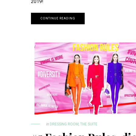
2019!
CONTINUE READING
in
DRESSING ROOM
,
THE SUITE