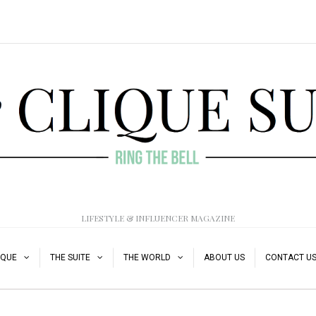
LIFESTYLE & INFLUENCER MAGAZINE
IQUE
THE SUITE
THE WORLD
ABOUT US
CONTACT U