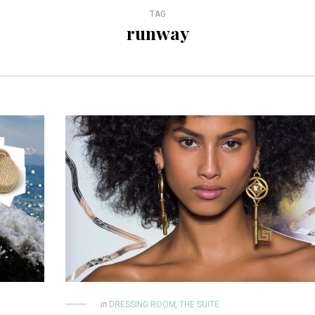
TAG
runway
in
DRESSING ROOM
,
THE SUITE