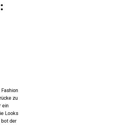
:
n Fashion
drücke zu
r ein
die Looks
 bot der