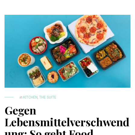
in
KITCHEN
,
THE SUITE
Gegen
Lebensmittelverschwend
ung: So geht Food